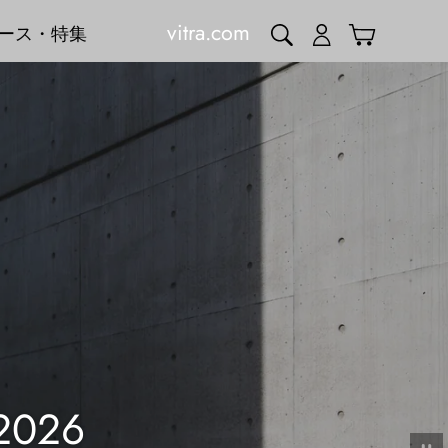
vitra.com
検索
ログイン
カート
ース・特集
er
スライドショーを止め