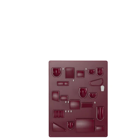
ウ
ー
テ
ン
シ
ロ
RE
I