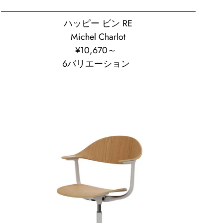
ハッピー ビン RE
Michel Charlot
¥10,670⁠～
通
6バリエーション
常
価
格
ミ
ン
ト