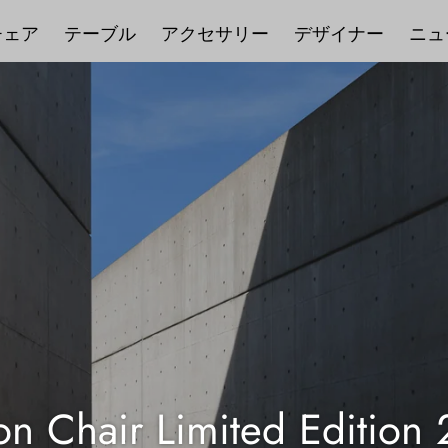
チェア
テーブル
アクセサリー
デザイナー
ニュ
llstar canary light lavend