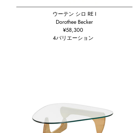
ウーテン シロ RE I
Dorothee Becker
¥58,300
通
4バリエーション
常
価
格
コ
ー
ヒ
ー
テ
ー
ブ
ル
オ