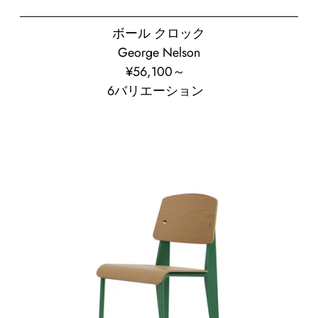
ボール クロック
George Nelson
¥56,100⁠～
通
6バリエーション
常
価
格
ス
タ
ン
ダ
ー
ド