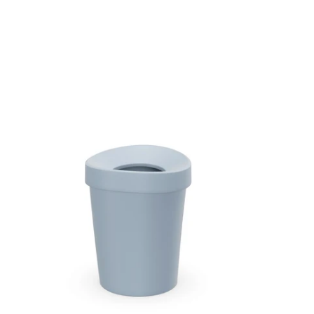
ハ
ッ
ピ
ー
ビ
ン
RE