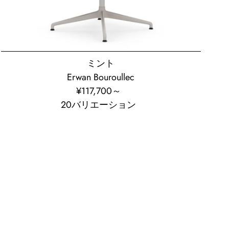
ミント
Erwan Bouroullec
¥117,700⁠～
通
20バリエーション
常
価
格