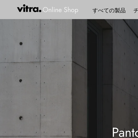
コ
すべての製品
ン
テ
ン
ツ
に
ス
キ
ッ
プ
す
る
A