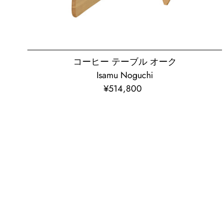
ー
ク
コーヒー テーブル オーク
Isamu Noguchi
¥514,800
通
常
価
格