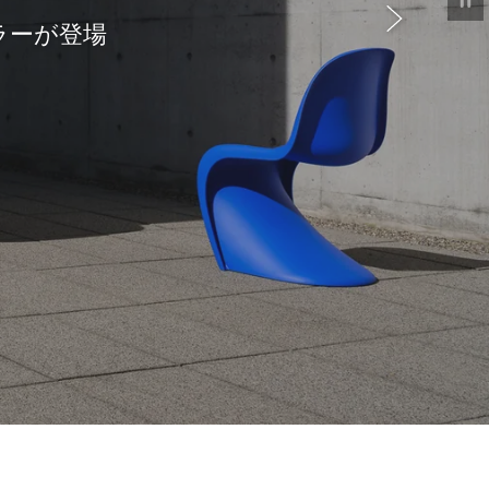
 2026
ing
限定で発売
限定イベント
ラーが登場
ト」