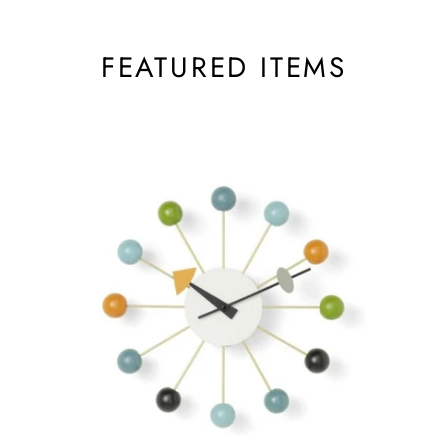
FEATURED ITEMS
ボ
ー
ル
ク
ロ
ッ
ク