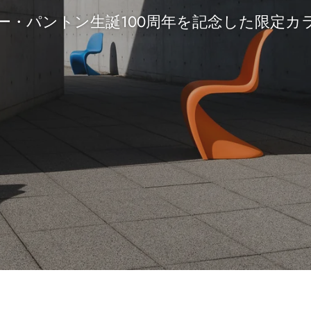
on Chair Limited Edition
new mode of dynamic sitt
Vitra Café 7/31 - 8/31
スター カナリア ライトラベンダー」を数量
・パントンによる名作家具を体験できる期間
ー・パントン生誕100周年を記念した限定カ
んな空間にも寄り添うオフィスチェア 「ミン