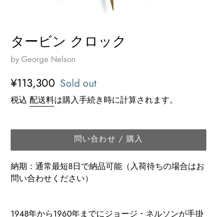
タービン クロック
by George Nelson
通
¥113,300
Sold out
常
税込
配送料
は購入手続き時に計算されます。
価
格
問い合わせ / 購入
納期：通常最短8日で納品可能（入荷待ちの場合はお
問い合わせください）
カ
ー
1948年から1960年までにジョージ・ネルソンが手掛