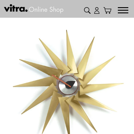
コ
検索
ログイン
カート
ン
テ
ン
ツ
に
ス
キ
ッ
プ
す
る