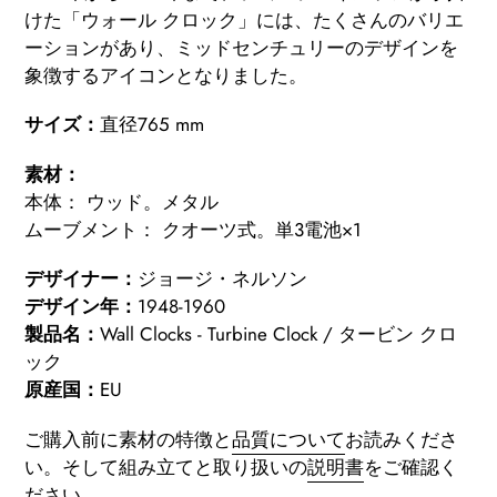
ト
けた「ウォール クロック」には、たくさんのバリエ
に
ーションがあり、ミッドセンチュリーのデザインを
商
象徴するアイコンとなりました。
品
サイズ：
直径765 mm
を
追
素材：
加
本体： ウッド。メタル
す
ムーブメント： クオーツ式。単3電池×1
る
デザイナー：
ジョージ・ネルソン
デザイン年：
1948-1960
製品名：
Wall Clocks - Turbine Clock / タービン クロ
ック
原産国：
EU
ご購入前に素材の特徴と
品質について
お読みくださ
い。
そして組み立てと取り扱いの
説明書
をご確認く
ださい。