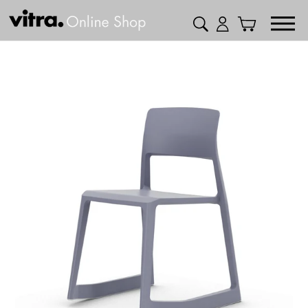
コ
検索
ログイン
カート
ン
テ
ン
ツ
に
ス
キ
ッ
プ
す
る