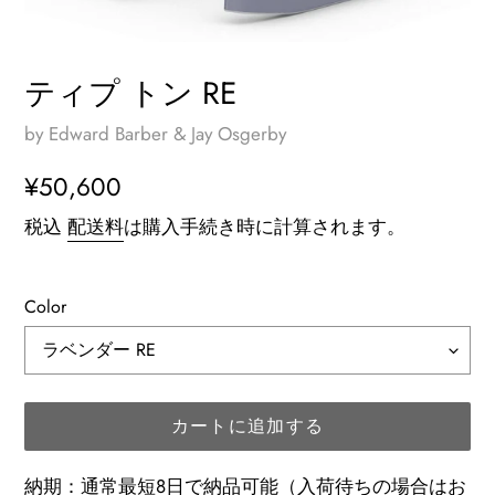
ティプ トン RE
by Edward Barber & Jay Osgerby
通
¥50,600
常
税込
配送料
は購入手続き時に計算されます。
価
格
Color
カートに追加する
納期：通常最短8日で納品可能（入荷待ちの場合はお