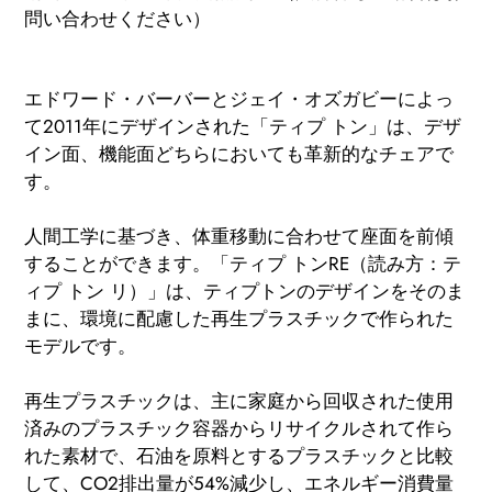
問い合わせください）
カ
ー
エドワード・バーバーとジェイ・オズガビーによっ
ト
て2011年にデザインされた「ティプ トン」は、デザ
に
イン面、機能面どちらにおいても革新的なチェアで
商
す。
品
を
人間工学に基づき、体重移動に合わせて座面を前傾
追
することができます。「ティプ トンRE（読み方：テ
加
ィプ トン リ）」は、ティプトンのデザインをそのま
す
まに、環境に配慮した再生プラスチックで作られた
る
モデルです。
再生プラスチックは、主に家庭から回収された使用
済みのプラスチック容器からリサイクルされて作ら
れた素材で、石油を原料とするプラスチックと比較
して、CO2排出量が54%減少し、エネルギー消費量