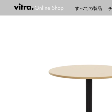
コ
すべての製品
ン
テ
ン
ツ
に
ス
キ
ッ
プ
す
る