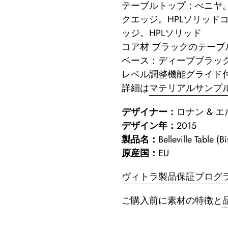
テーブルトップ：べニヤ
る
クエッジ。HPLソリッド
ッジ。HPLソリッド
コア材 ブラックのテー
ベース：ディープブラッ
レベル調整機能グライド
詳細は
マテリアルサンプ
デザイナー：
ロナン & 
デザイン年：
2015
製品名：
Belleville Ta
原産国：
EU
ヴィトラ製品保証プログ
ご購入前に素材の特徴と