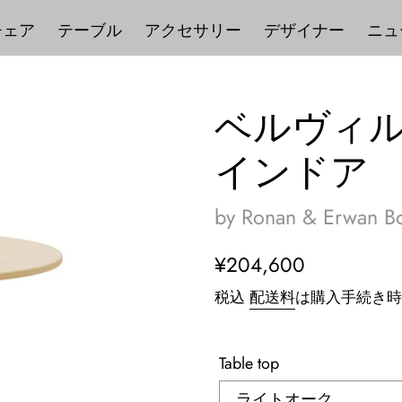
チェア
テーブル
アクセサリー
デザイナー
ニュ
ベルヴィル
インドア
by Ronan & Erwan Bo
通
¥204,600
常
税込
配送料
は購入手続き時
価
格
Table top