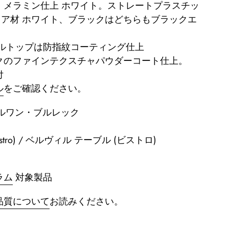
。メラミン仕上 ホワイト。ストレートプラスチッ
コア材 ホワイト、ブラックはどちらもブラックエ
ブルトップは防指紋コーティング仕上
クのファインテクスチャパウダーコート仕上。
付
ル
をご確認ください
。
エルワン・ブルレック
ble (Bistro) / ベルヴィル テーブル (ビストロ)
ラム
対象製品
品質について
お読みください。