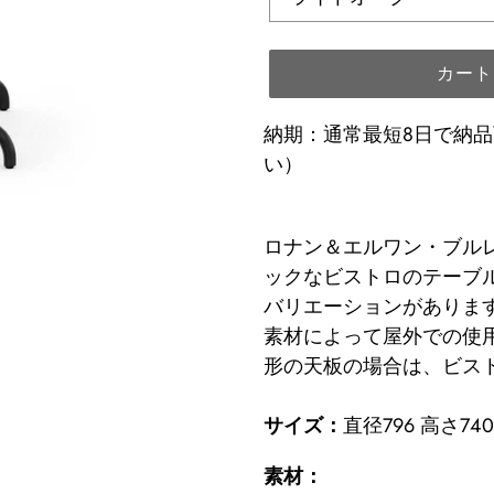
カート
納期：通常最短8日で納
い）
カ
ー
ロナン＆エルワン・ブル
ト
ックなビストロのテーブ
に
バリエーションがありま
商
素材によって屋外での使
品
形の天板の場合は、ビス
を
追
サイズ：
直径796 高さ740
加
素材：
す