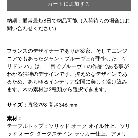
カートに追加する
納期：通常最短8日で納品可能（入荷待ちの場合はお
問い合わせください）
カ
ー
フランスのデザイナーであり建築家、そしてエンジ
ト
ニアでもあったジャン・プルーヴェが手掛けた「ゲ
に
リドン バ」は、一目でプルーヴェの作品である事が
商
わかる独特のデザインです。控えめなデザインであ
品
るため、あらゆるインテリア空間に美しく溶け込み
を
ます。木の素材は2種類から選択できます。
追
加
サイズ：
直径798 高さ346 mm
す
素材：
る
テーブルトップ：ソリッド オーク オイル仕上、ソリ
ッド オーク ダークステイン ラッカー仕上、アメリ