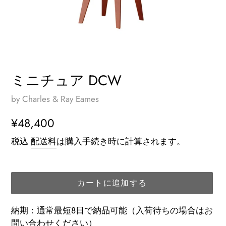
ミニチュア DCW
by Charles & Ray Eames
通
¥48,400
常
税込
配送料
は購入手続き時に計算されます。
価
格
カートに追加する
納期：通常最短8日で納品可能（入荷待ちの場合はお
問い合わせください）