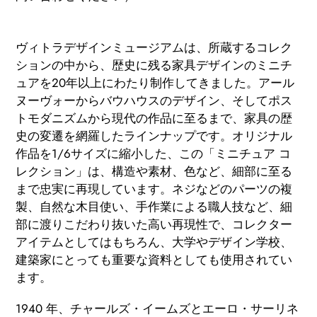
カ
ー
ヴィトラデザインミュージアムは、所蔵するコレク
ト
ションの中から、歴史に残る家具デザインのミニチ
に
ュアを20年以上にわたり制作してきました。アール
商
ヌーヴォーからバウハウスのデザイン、そしてポス
品
トモダニズムから現代の作品に至るまで、家具の歴
を
史の変遷を網羅したラインナップです。オリジナル
追
作品を1/6サイズに縮小した、この「ミニチュア コ
加
レクション」は、構造や素材、色など、細部に至る
す
まで忠実に再現しています。ネジなどのパーツの複
る
製、自然な木目使い、手作業による職人技など、細
部に渡りこだわり抜いた高い再現性で、コレクター
アイテムとしてはもちろん、大学やデザイン学校、
建築家にとっても重要な資料としても使用されてい
ます。
1940 年、チャールズ・イームズとエーロ・サーリネ