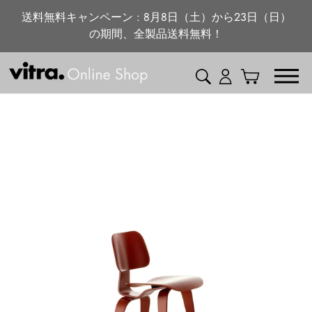
ニュース・特集
コ
送料無料キャンペーン : 8月8日（土）から23日（日）
ン
の期間、全製品送料無料！
vitra.com
テ
ン
検索
ログイン
カート
ツ
に
ス
キ
ッ
プ
す
る