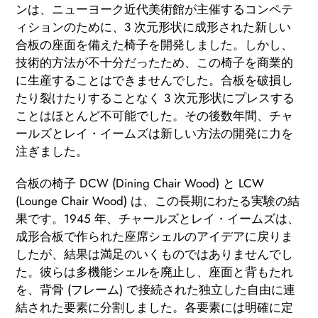
ンは、ニューヨーク近代美術館が主催するコンペテ
ィションのために、3 次元形状に成形された新しい
合板の座面を備えた椅子を開発しました。しかし、
技術的方法が不十分だったため、この椅子を商業的
に生産することはできませんでした。合板を破損し
たり裂けたりすることなく 3 次元形状にプレスする
ことはほとんど不可能でした。その後数年間、チャ
ールズとレイ・イームズは新しい方法の開発に力を
注ぎました。
合板の椅子 DCW (Dining Chair Wood) と LCW
(Lounge Chair Wood) は、この長期にわたる実験の結
果です。1945 年、チャールズとレイ・イームズは、
成形合板で作られた座席シェルのアイデアに戻りま
したが、結果は満足のいくものではありませんでし
た。彼らは多機能シェルを廃止し、座面と背もたれ
を、背骨 (フレーム) で接続された独立した自由に連
結された要素に分割しました。各要素には明確に定