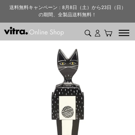
ニュース・特集
コ
送料無料キャンペーン : 8月8日（土）から23日（日）
ン
の期間、全製品送料無料！
vitra.com
テ
ン
検索
ログイン
カート
ツ
に
ス
キ
ッ
プ
す
る