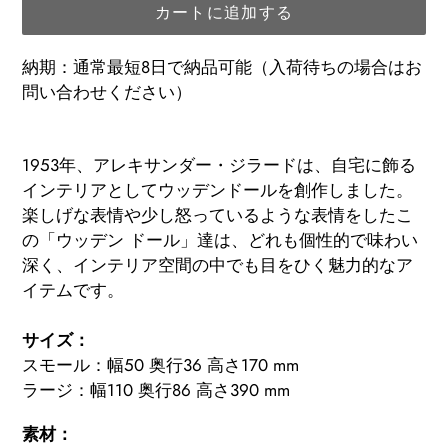
カートに追加する
納期：通常最短8日で納品可能（入荷待ちの場合はお
問い合わせください）
カ
ー
1953年、アレキサンダー・ジラードは、自宅に飾る
ト
インテリアとしてウッデンドールを創作しました。
に
楽しげな表情や少し怒っているような表情をしたこ
商
の「ウッデン ドール」達は、どれも個性的で味わい
品
深く、インテリア空間の中でも目をひく魅力的なア
を
イテムです。
追
加
サイズ：
す
スモール：幅50 奥行36 高さ170 mm
る
ラージ：幅110 奥行86 高さ390 mm
素材：