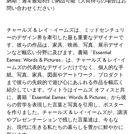
納期：通常最短8日で納品可能（入荷待ちの場合はお
問い合わせください）
カ
ー
チャールズ & レイ・イームズは、ミッドセンチュリ
ト
ーのデザイン界を牽引した最も重要なデザイナーで
に
す。彼らの作品は、家具、映画、写真、展示デザイ
商
ンなど幅広い分野に及びます。
書籍「Essential
品
Eames: Words & Pictures」は、チャールズ & レイ･イ
を
ームズの代表的なデザインだけでなく、個人的な手
追
紙、写真、家具、図面やアートワーク、プロダクト
加
まで彼らの先鋭的で遊び心にあふれる作品を幅広く
す
紹介しています。
ヴィトラはイームズ オフィスと共
る
に、書籍「Essential Eames: Words & Pictures」から彼
らの哲学を表現した言葉と写真を引用し、ポスター
を作りました。チャールズ & レイ･イームズが、講演
やプレゼンテーションで残した言葉達は、今もな
お、現代に生きる私たちの暮らしを豊かに鮮やかに