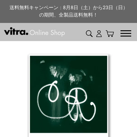
ニュース・特集
コ
送料無料キャンペーン : 8月8日（土）から23日（日）
ン
の期間、全製品送料無料！
vitra.com
テ
ン
検索
ログイン
カート
ツ
に
ス
キ
ッ
プ
す
る