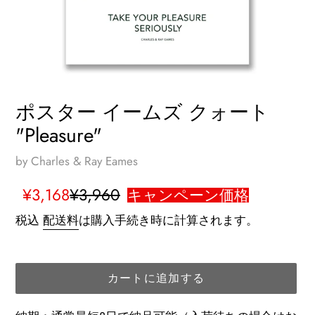
ポスター イームズ クォート
"Pleasure"
by Charles & Ray Eames
販
¥3,168
通
¥3,960
キャンペーン価格
売
常
税込
配送料
は購入手続き時に計算されます。
価
価
格
格
カートに追加する