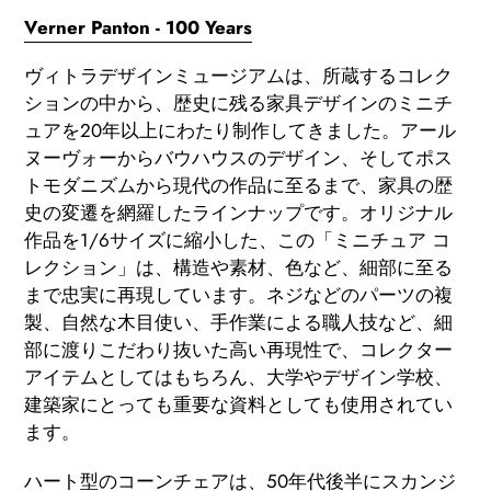
ー
Verner Panton - 100 Years
ト
ヴィトラデザインミュージアムは、所蔵するコレク
に
ションの中から、歴史に残る家具デザインのミニチ
商
ュアを20年以上にわたり制作してきました。アール
品
ヌーヴォーからバウハウスのデザイン、そしてポス
を
トモダニズムから現代の作品に至るまで、家具の歴
追
史の変遷を網羅したラインナップです。オリジナル
加
作品を1/6サイズに縮小した、この「ミニチュア コ
す
レクション」は、構造や素材、色など、細部に至る
る
まで忠実に再現しています。ネジなどのパーツの複
製、自然な木目使い、手作業による職人技など、細
部に渡りこだわり抜いた高い再現性で、コレクター
アイテムとしてはもちろん、大学やデザイン学校、
建築家にとっても重要な資料としても使用されてい
ます。
ハート型のコーンチェアは、50年代後半にスカンジ