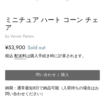
ミニチュア ハート コーン チェ
ア
by Verner Panton
通
¥53,900
Sold out
常
税込
配送料
は購入手続き時に計算されます。
価
格
問い合わせ / 購入
納期：通常最短8日で納品可能（入荷待ちの場合はお
問い合わせください）
カ