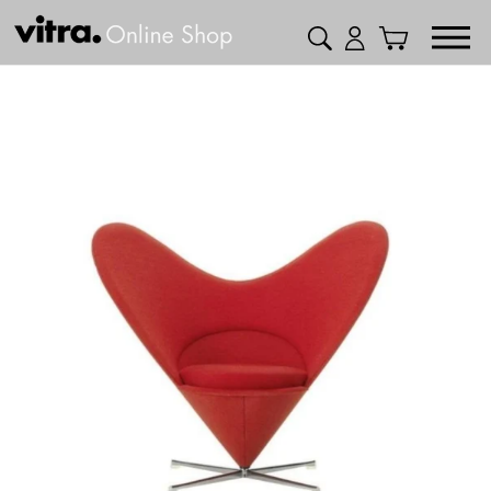
コ
検索
ログイン
カート
ン
テ
ン
ツ
に
ス
キ
ッ
プ
す
る