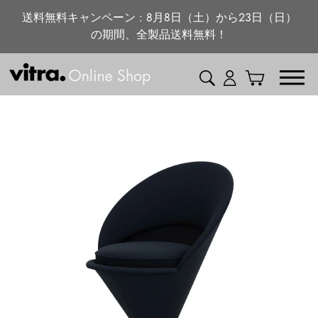
ニュース・特集
コ
送料無料キャンペーン : 8月8日（土）から23日（日）
ン
の期間、全製品送料無料！
vitra.com
テ
ン
検索
ログイン
カート
ツ
に
ス
キ
ッ
プ
す
る