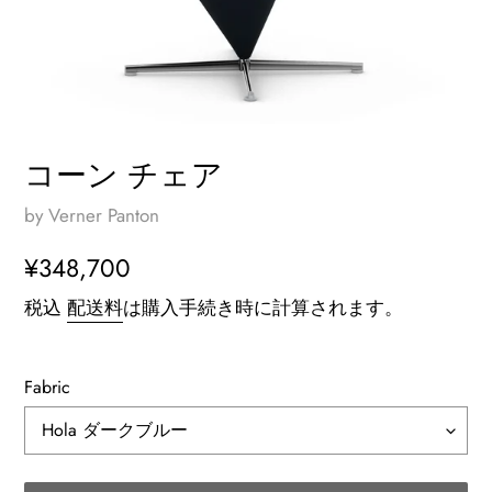
コーン チェア
by Verner Panton
通
¥348,700
常
税込
配送料
は購入手続き時に計算されます。
価
格
Fabric