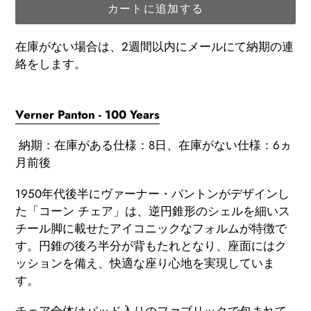
カートに追加する
在庫がない場合は、2週間以内にメールにて納期の連
絡をします。
カ
ー
Verner Panton - 100 Years
ト
納期：在庫がある仕様：8日、在庫がない仕様：6ヵ
に
月前後
商
品
1950年代後半にヴァーナー・パントンがデザインし
を
た「コーン チェア」は、逆円錐形のシェルを細いス
追
チール脚に載せたアイコニックなフォルムが特徴で
加
す。円錐の後ろ半分が背もたれとなり、座面にはク
す
ッションを備え、快適な座り心地を実現していま
る
す。