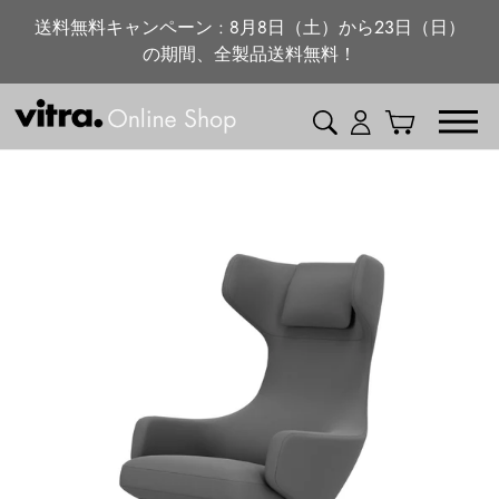
ニュース・特集
コ
送料無料キャンペーン : 8月8日（土）から23日（日）
ン
の期間、全製品送料無料！
vitra.com
テ
ン
検索
ログイン
カート
ツ
に
ス
キ
ッ
プ
す
る