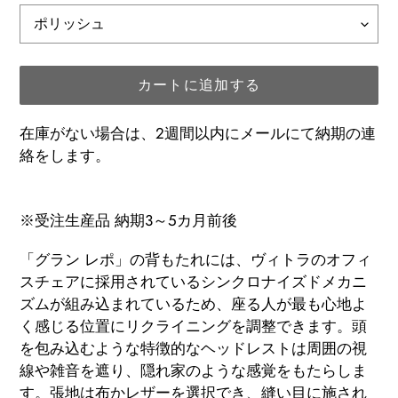
カートに追加する
在庫がない場合は、2週間以内にメールにて納期の連
絡をします。
カ
ー
※受注生産品 納期3～5カ月前後
ト
「グラン レポ」の背もたれには、ヴィトラのオフィ
に
スチェアに採用されているシンクロナイズドメカニ
商
ズムが組み込まれているため、座る人が最も心地よ
品
く感じる位置にリクライニングを調整できます。頭
を
を包み込むような特徴的なヘッドレストは周囲の視
追
線や雑音を遮り、隠れ家のような感覚をもたらしま
加
す。張地は布かレザーを選択でき、縫い目に施され
す