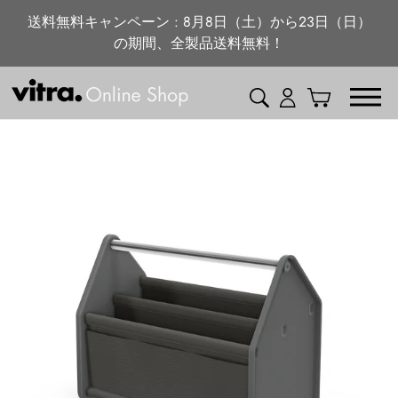
ニュース・特集
コ
送料無料キャンペーン : 8月8日（土）から23日（日）
ン
の期間、全製品送料無料！
vitra.com
テ
ン
検索
ログイン
カート
ツ
に
ス
キ
ッ
プ
す
る