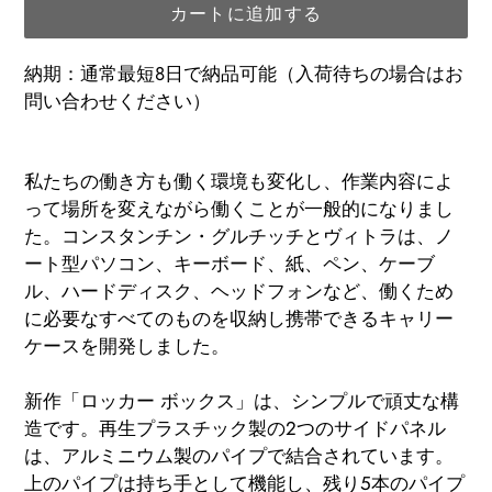
カートに追加する
納期：通常最短8日で納品可能（入荷待ちの場合はお
問い合わせください）
カ
ー
私たちの働き方も働く環境も変化し、作業内容によ
ト
って場所を変えながら働くことが一般的になりまし
に
た。コンスタンチン・グルチッチとヴィトラは、ノ
商
ート型パソコン、キーボード、紙、ペン、ケーブ
品
ル、ハードディスク、ヘッドフォンなど、働くため
を
に必要なすべてのものを収納し携帯できるキャリー
追
ケースを開発しました。
加
す
新作「ロッカー ボックス」は、シンプルで頑丈な構
る
造です。再生プラスチック製の2つのサイドパネル
は、アルミニウム製のパイプで結合されています。
上のパイプは持ち手として機能し、残り5本のパイプ