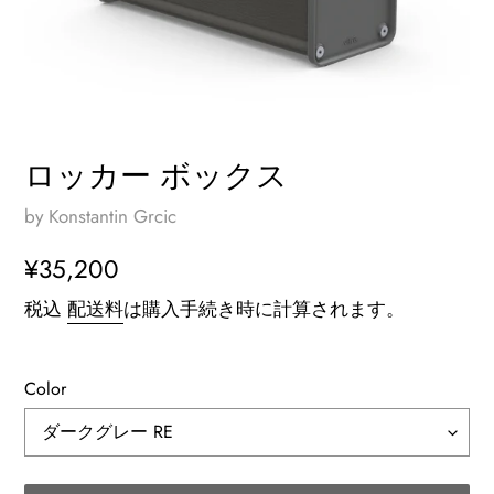
ロッカー ボックス
by Konstantin Grcic
通
¥35,200
常
税込
配送料
は購入手続き時に計算されます。
価
格
Color