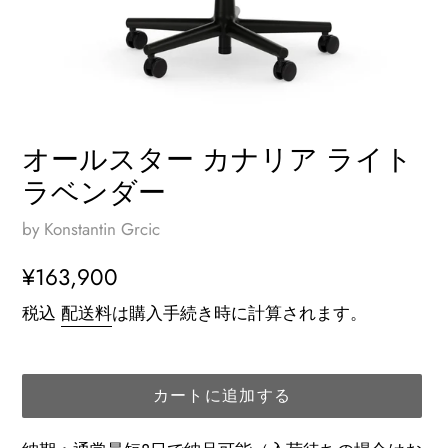
オールスター カナリア ライト
ラベンダー
by Konstantin Grcic
通
¥163,900
常
税込
配送料
は購入手続き時に計算されます。
価
格
カートに追加する