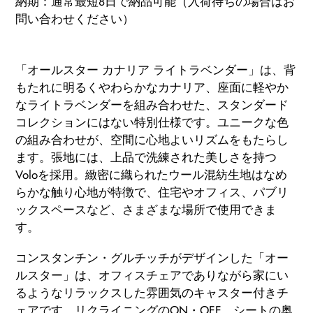
納期：通常最短8日で納品可能（入荷待ちの場合はお
問い合わせください）
カ
ー
「オールスター カナリア ライトラベンダー」は、背
ト
もたれに明るくやわらかなカナリア、座面に軽やか
に
なライトラベンダーを組み合わせた、スタンダード
商
コレクションにはない特別仕様です。ユニークな色
品
の組み合わせが、空間に心地よいリズムをもたらし
を
ます。張地には、上品で洗練された美しさを持つ
追
Voloを採用。緻密に織られたウール混紡生地はなめ
加
らかな触り心地が特徴で、住宅やオフィス、パブリ
す
ックスペースなど、さまざまな場所で使用できま
る
す。
コンスタンチン・グルチッチがデザインした「オー
ルスター」は、オフィスチェアでありながら家にい
るようなリラックスした雰囲気のキャスター付きチ
ェアです。リクライニングのON・OFF、シートの奥