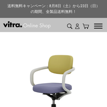
ニュース・特集
コ
送料無料キャンペーン : 8月8日（土）から23日（日）
ン
の期間、全製品送料無料！
vitra.com
テ
ン
検索
ログイン
カート
ツ
に
ス
キ
ッ
プ
す
る