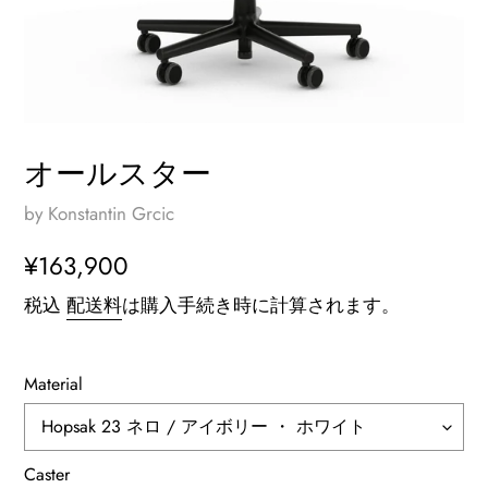
オールスター
by Konstantin Grcic
通
¥163,900
常
税込
配送料
は購入手続き時に計算されます。
価
格
Material
Caster