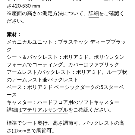
さ420-530 mm
る
※座面の高さの測定方法について、
詳細
をご確認く
ださい。
素材：
メカニカルユニット：プラスチック ディープブラッ
ク
シート＆バックレスト：ポリアミド。ポリウレタン
フォームでコーティング。カバーはファブリック
アームレスト/バックレスト：ポリアミド。ループ状
のアームレスト兼バックレスト
ベース：ポリアミド ベーシックダークの5スターベ
ース
キャスター：ハードフロア用のソフトキャスター
詳細は
マテリアルサンプル
をご確認ください
。
標準でシート奥行、高さ調節可。バックレストの高
さは5cmまで調節可。