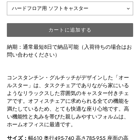
カートに追加する
納期：通常最短8日で納品可能（入荷待ちの場合はお
問い合わせください）
カ
ー
コンスタンチン・グルチッチがデザインした「オー
ト
ルスター」は、タスクチェアでありながら家にいる
に
ようなリラックスした雰囲気のキャスター付きチェ
商
アです。オフィスチェアに求められる全ての機能を
品
満たしているため、とても快適な座り心地です。高
を
い機能性と丸みを帯びた親しみやすいフォルムは、
追
ホームオフィスに最適です。
加
サイズ：
幅610 奥行495-740 高さ785-955 座面の高
す