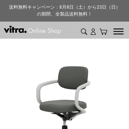
ニュース・特集
コ
送料無料キャンペーン : 8月8日（土）から23日（日）
ン
の期間、全製品送料無料！
vitra.com
テ
ン
検索
ログイン
カート
ツ
に
ス
キ
ッ
プ
す
る