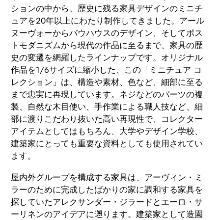
ト
ションの中から、歴史に残る家具デザインのミニチ
に
ュアを20年以上にわたり制作してきました。アール
商
ヌーヴォーからバウハウスのデザイン、そしてポス
品
トモダニズムから現代の作品に至るまで、家具の歴
を
史の変遷を網羅したラインナップです。オリジナル
追
作品を1/6サイズに縮小した、この「ミニチュア コ
加
レクション」は、構造や素材、色など、細部に至る
す
まで忠実に再現しています。ネジなどのパーツの複
る
製、自然な木目使い、手作業による職人技など、細
部に渡りこだわり抜いた高い再現性で、コレクター
アイテムとしてはもちろん、大学やデザイン学校、
建築家にとっても重要な資料としても使用されてい
ます。
屋内外グループを構成する家具は、アーヴィン・ミ
ラーのために完成したばかりの家に調和する家具を
探していたアレクサンダー・ジラードとエーロ・サ
ーリネンのアイデアに遡ります。建築家として造園