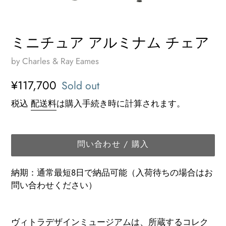
ミニチュア アルミナム チェア
by Charles & Ray Eames
通
¥117,700
Sold out
常
税込
配送料
は購入手続き時に計算されます。
価
格
問い合わせ / 購入
納期：通常最短8日で納品可能（入荷待ちの場合はお
問い合わせください）
カ
ー
ヴィトラデザインミュージアムは、所蔵するコレク