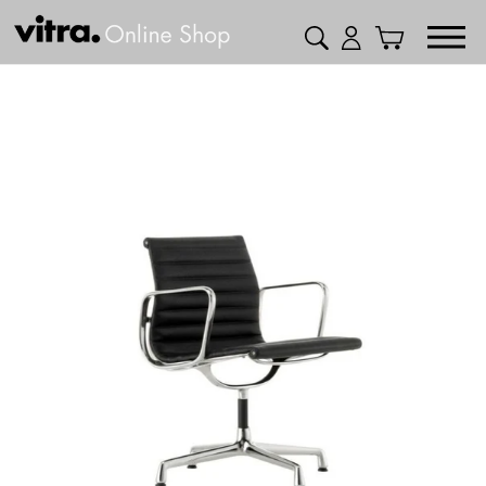
コ
検索
ログイン
カート
ン
テ
ン
ツ
に
ス
キ
ッ
プ
す
る