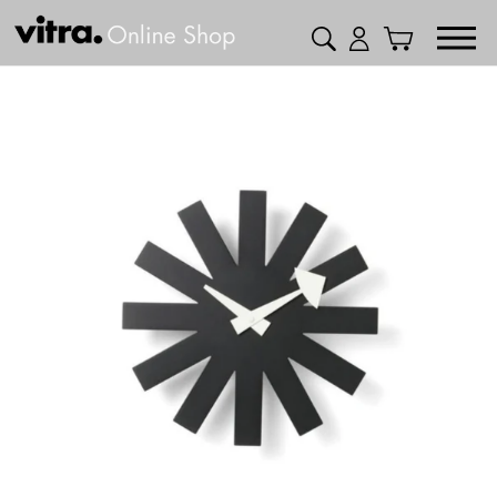
コ
検索
ログイン
カート
ン
テ
ン
ツ
に
ス
キ
ッ
プ
す
る