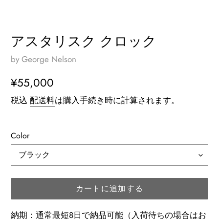
アスタリスク クロック
by George Nelson
通
¥55,000
常
税込
配送料
は購入手続き時に計算されます。
価
格
Color
カートに追加する
納期：通常最短8日で納品可能（入荷待ちの場合はお