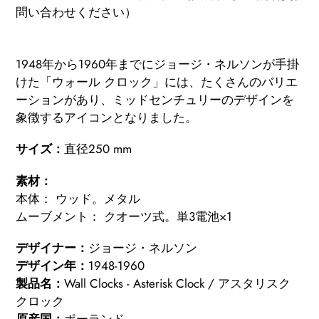
問い合わせください）
カ
ー
1948年から1960年までにジョージ・ネルソンが手掛
ト
けた「ウォール クロック」には、たくさんのバリエ
に
ーションがあり、ミッドセンチュリーのデザインを
商
象徴するアイコンとなりました。
品
サイズ：
直径250 mm
を
追
素材：
加
本体： ウッド。メタル
す
ムーブメント： クオーツ式。単3電池×1
る
デザイナー：
ジョージ・ネルソン
デザイン年：
1948-1960
製品名：
Wall Clocks - Asterisk Clock / アスタリスク
クロック