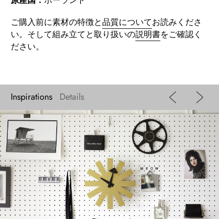
原産国：
ポーランド
ご購入前に素材の特徴と
品質について
お読みくださ
い。
そして組み立てと取り扱いの
説明書
をご確認く
ださい。
Inspirations
Details