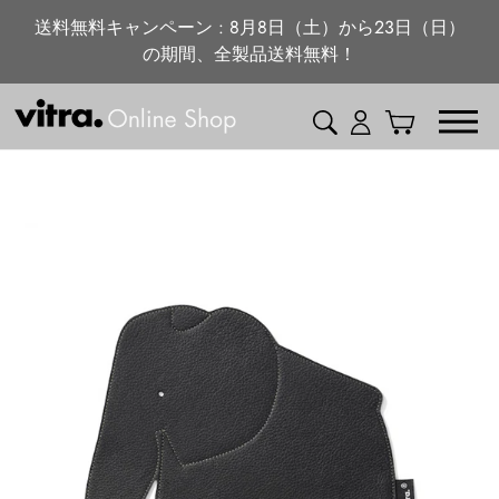
ニュース・特集
コ
送料無料キャンペーン : 8月8日（土）から23日（日）
ン
の期間、全製品送料無料！
vitra.com
テ
ン
検索
ログイン
カート
ツ
に
ス
キ
ッ
プ
す
る