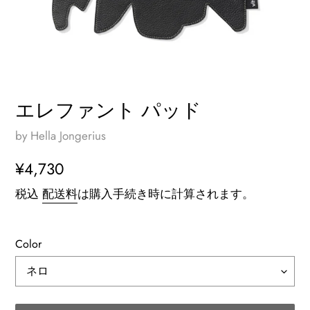
エレファント パッド
by Hella Jongerius
通
¥4,730
常
税込
配送料
は購入手続き時に計算されます。
価
格
Color