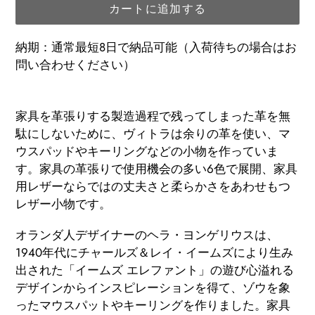
カートに追加する
納期：通常最短8日で納品可能（入荷待ちの場合はお
問い合わせください）
カ
ー
家具
を革張りする
製造
過程
で残っ
てしまった
革
を無
ト
駄にしない
ために、
ヴィトラ
は
余りの革を使い、マ
に
ウスパッド
やキーリングなど
の小物
を
作っていま
商
す
。
家具の革張り
で
使用機会の多い
6
色で展開、家具
品
用レザーならではの丈夫さと柔らかさをあわせもつ
を
レザー小物です。
追
オランダ人
デザイナーの
ヘラ・ヨンゲリウスは、
加
1
940
年代に
チャールズ＆レイ
・
イームズ
により生み
す
出された「
イームズ
エレファント
」の遊び心溢れる
る
デザイン
から
インスピレーションを得て、ゾウを象
ったマウスパットやキーリングを作りました。家具