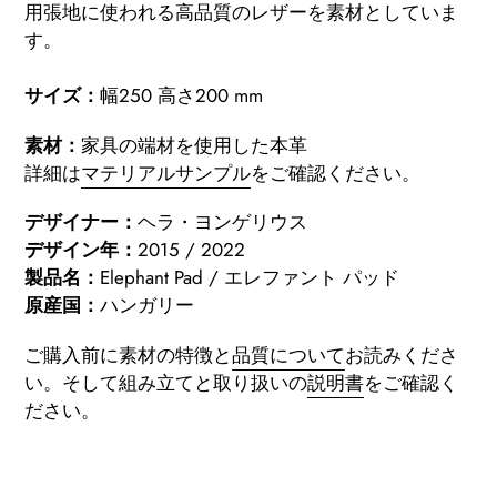
用張地に使われる
高品質の
レザーを素材としていま
す
。
サイズ：
幅250 高さ200 mm
素材：
家具の端材を使用した本革
詳細は
マテリアルサンプル
をご確認ください
。
デザイナー：
ヘラ・ヨンゲリウス
デザイン年：
2015 / 2022
製品名：
Elephant Pad / エレファント パッド
原産国：
ハンガリー
ご購入前に素材の特徴と
品質について
お読みくださ
い。
そして組み立てと取り扱いの
説明書
をご確認く
ださい。