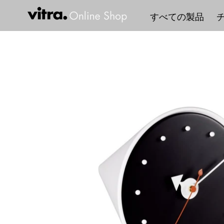
コ
すべての製品
ン
テ
ン
ツ
に
ス
キ
ッ
プ
す
る