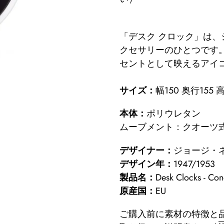
カ
ー
「デスク クロック」は
ト
クセサリーのひとつです
に
セントとして映えるアイ
商
品
サイズ：
幅150 奥行155 
を
本体：
ポリウレタン
追
ムーブメント：クオーツ式
加
す
デザイナー：
ジョージ・
る
デザイン年：
1947/1953
製品名：
Desk Clocks -
原産国：
EU
ご購入前に素材の特徴と