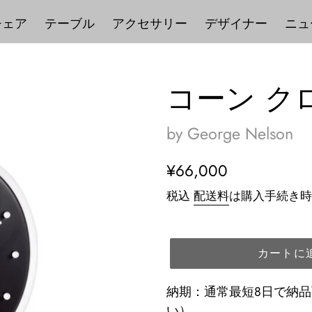
チェア
テーブル
アクセサリー
デザイナー
ニュ
コーン ク
by George Nelson
通
¥66,000
常
税込
配送料
は購入手続き時
価
格
カートに
納期：通常最短8日で納
い）