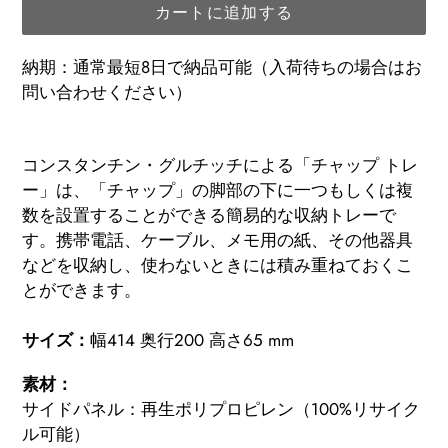
カートに追加する
納期：通常最短8日で納品可能（入荷待ちの場合はお
問い合わせください）
カ
ー
コンスタンチン・グルチッチによる「チャップ トレ
ト
ー」は、「チャップ」の脚部の下に一つもしくは複
に
数を設置することができる簡易的な収納トレーで
商
す。携帯電話、ケーブル、メモ用の紙、その他器具
品
などを収納し、使わないときには積み重ねておくこ
を
とができます。
追
加
サイズ：
幅414 奥行200 高さ65 mm
す
素材：
る
サイドパネル：再生ポリプロピレン（100%リサイク
ル可能）