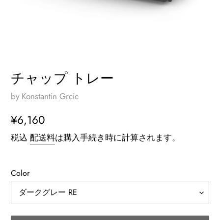
チャップ トレー
by Konstantin Grcic
通
¥6,160
常
税込
配送料
は購入手続き時に計算されます。
価
格
Color