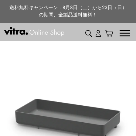
ニュース・特集
コ
送料無料キャンペーン : 8月8日（土）から23日（日）
ン
の期間、全製品送料無料！
vitra.com
テ
ン
検索
ログイン
カート
ツ
に
ス
キ
ッ
プ
す
る