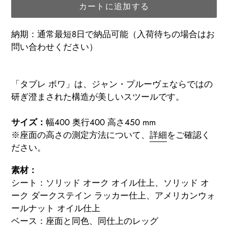
カートに追加する
納期：通常最短8日で納品可能（入荷待ちの場合はお
問い合わせください）
カ
ー
「タブレ ボワ」は、ジャン・プルーヴェならではの
ト
研ぎ澄まされた構造が美しいスツールです。
に
商
サイズ：
幅400 奥行400 高さ450 mm
品
※座面の高さの測定方法について、
詳細
をご確認く
を
ださい。
追
素材：
加
シート：ソリッド オーク オイル仕上、ソリッド オ
す
ーク ダークステイン ラッカー仕上、アメリカンウォ
る
ールナット オイル仕上
ベース：座面と同色、同仕上のレッグ