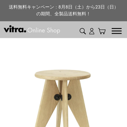
ニュース・特集
コ
送料無料キャンペーン : 8月8日（土）から23日（日）
ン
の期間、全製品送料無料！
vitra.com
テ
ン
検索
ログイン
カート
ツ
に
ス
キ
ッ
プ
す
る