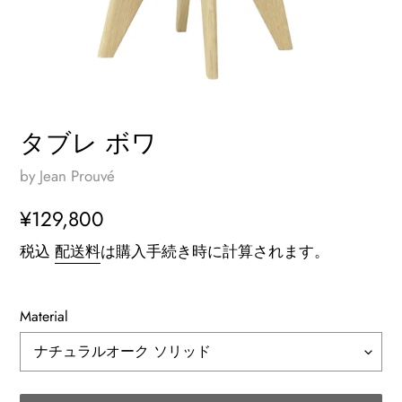
タブレ ボワ
by Jean Prouvé
通
¥129,800
常
税込
配送料
は購入手続き時に計算されます。
価
格
Material