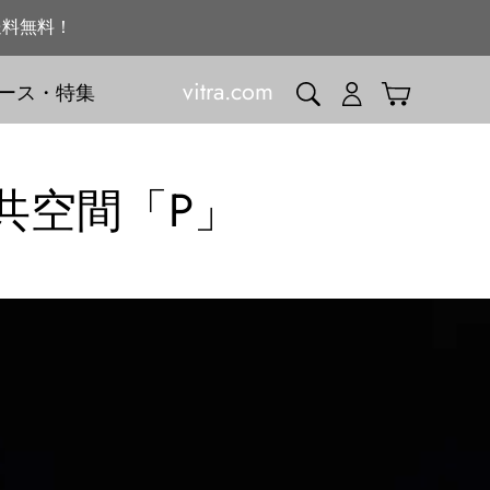
送料無料！
vitra.com
検索
ログイン
カート
ース・特集
公共空間「P」