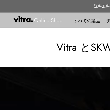
コ
送料無料
ン
テ
すべての製品
ン
ツ
に
ス
コ
Vitra 
キ
レ
ッ
プ
ク
す
る
シ
ョ
ン