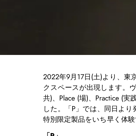
2022年9月17日(土)よ
クスペースが出現します。ヴィ
共)、Place (場)、Pract
した。「P」では、同日より
特別限定製品をいち早く体
「
P
」