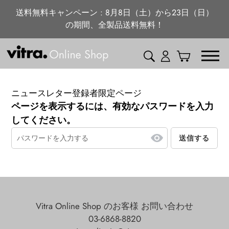
ニュース・特集
コ
送料無料キャンペーン : 8月8日（土）から23日（日）
ン
の期間、全製品送料無料！
vitra.com
テ
ン
検索
ログイン
カート
ツ
に
ス
ニュースレター登録者限定ページ
キ
ページを表示するには、有効なパスワードを入力
ッ
してください。
プ
送信する
す
る
Vitra Online Shop のお客様 お問い合わせ
03-6868-8820