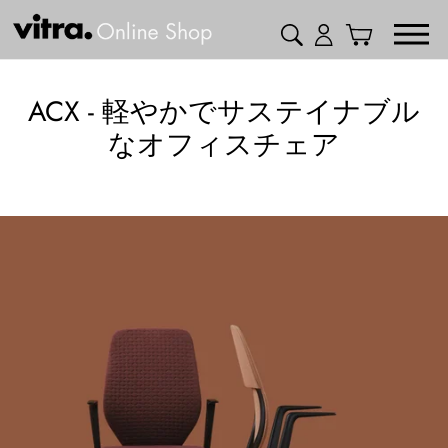
コ
検索
ログイン
カート
ン
テ
ン
コ
ACX - 軽やかでサステイナブル
ツ
レ
なオフィスチェア
に
ク
ス
キ
シ
ッ
ョ
プ
ン
す
:
る