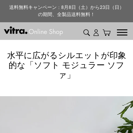
ニュース・特集
コ
送料無料キャンペーン : 8月8日（土）から23日（日）
ン
の期間、全製品送料無料！
vitra.com
テ
ン
検索
ログイン
カート
ツ
に
ス
水平に広がるシルエットが印象
キ
的な「ソフト モジュラー ソフ
ッ
ァ」
プ
す
る