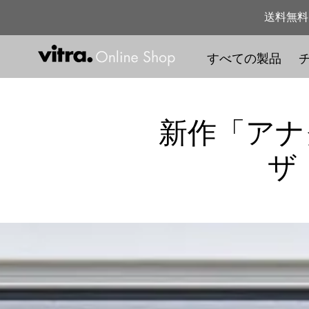
コ
送料無料
ン
テ
すべての製品
ン
ツ
に
ス
新作「アナグ
キ
ザ
ッ
プ
す
る