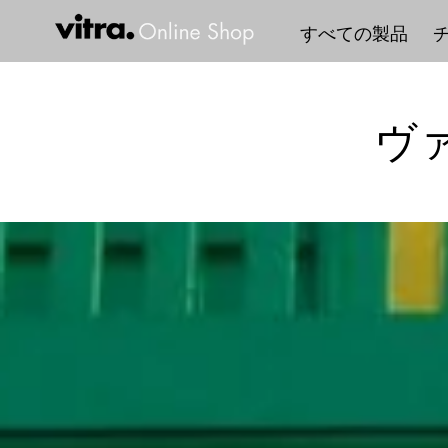
コ
すべての製品
ン
テ
ン
ツ
ヴ
に
ス
キ
ッ
プ
す
る