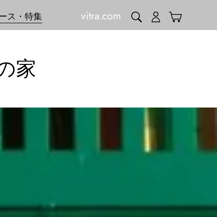
vitra.com
検索
ログイン
カート
ース・特集
の家