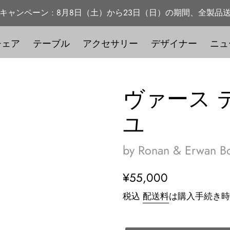
キャンペーン : 8月8日（土）から23日（日）の期間、全製品
チェア
テーブル
アクセサリー
デザイナー
ニュ
ヴァース 
ユ
by Ronan & Erwan Bo
通
¥55,000
常
税込
配送料
は購入手続き時
価
格