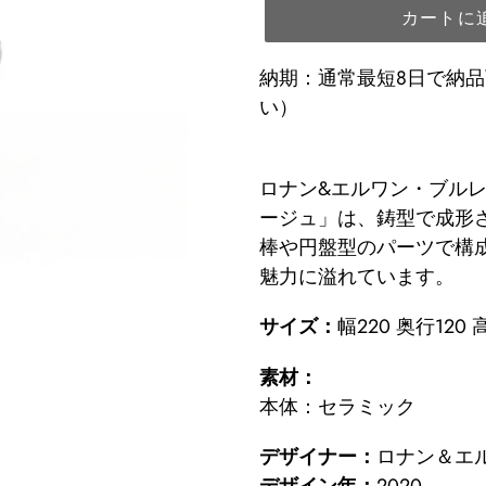
カートに
納期：通常最短8日で納
い）
カ
ー
ロナン&エルワン・ブル
ト
ージュ」は、鋳型で成形
に
棒や円盤型のパーツで構
商
魅力に溢れています。
品
サイズ：
幅220 奥行120 
を
追
素材：
加
本体：セラミック
す
る
デザイナー：
ロナン＆エ