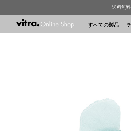
コ
送料無料
ン
テ
すべての製品
ン
ツ
に
ス
キ
ッ
プ
す
る