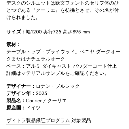
る
デスクのシルエットは欧文フォントのセリフ体のひ
とつである『クーリエ』を彷彿とさせ、その名が付
けられました。
サイズ：
幅
1200 奥行725 高さ895 mm
素材：
テーブルトップ：プライウッド。ベニヤ ダークオー
クまたはナチュラルオーク
ベース：アルミ ダイキャスト パウダーコート仕上
詳細は
マテリアルサンプル
をご確認ください
。
デザイナー：
ロナン・ブルレック
デザイン年：
2025
製品名：
Courier / クーリエ
原産国：
ドイツ
ヴィトラ製品保証プログラム
対象製品