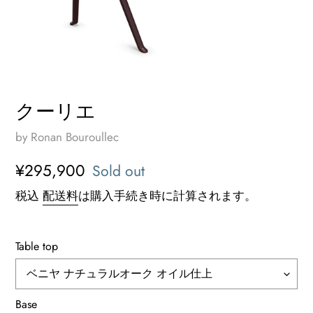
クーリエ
by Ronan Bouroullec
通
¥295,900
Sold out
常
税込
配送料
は購入手続き時に計算されます。
価
格
Table top
Base