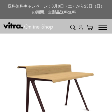
ニュース・特集
コ
送料無料キャンペーン : 8月8日（土）から23日（日）
ン
の期間、全製品送料無料！
vitra.com
テ
ン
検索
ログイン
カート
ツ
に
ス
キ
ッ
プ
す
る