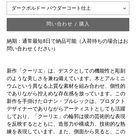
問い合わせ / 購入
納期：通常最短8日で納品可能（入荷待ちの場合はお
問い合わせください）
カ
ー
新作「クーリエ」は、デスクとしての機能性と彫刻
ト
のような美しさを兼ね備えています。木とアルミニ
に
ウムという異なる上質な素材を組み合わせ、個性的
商
でありながら控えめな存在感を放っています。この
品
新作を手掛けたロナン・ブルレックは、プロダクト
を
デザイナーでありながらアーティストとしても活躍
追
しており、「クーリエ」の輪郭は彼の芸術的な表現
加
を反映するとともに、造形力や構成力、技術的な熟
す
練を表現しています。また、側面から見ると、この